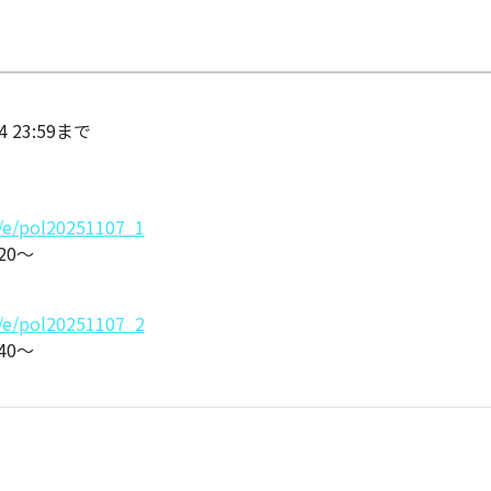
 23:59まで
jp/e/pol20251107_1
20〜
jp/e/pol20251107_2
40〜