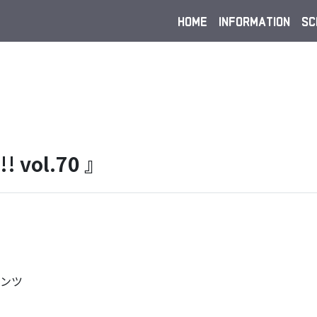
HOME
INFORMATION
SC
! vol.70 』
テンツ