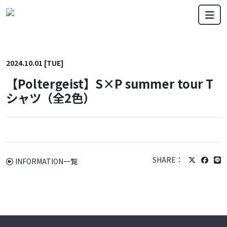
メインナビゲーション
コンテンツへスキップ
2024.10.01 [TUE]
【Poltergeist】S×P summer tour T
シャツ（全2色）
SHARE：
INFORMATION一覧