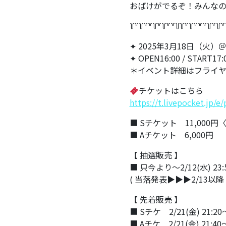
おばけがでるぞ！みんな
꒦꒷꒦꒷꒷꒦꒷꒦꒷꒷꒦꒦꒷꒦꒷꒷꒷꒦꒷꒦꒷
✦ 2025年3月18日（火）＠ Sp
✦ OPEN16:00 / START17:
＊イベント詳細はフライ
チケットはこちら
https://t.livepocket.jp/
■ Sチケット 11,000
■ Aチケット 6,000円
【 抽選販売 】
■ 只今より〜2/12(水) 23:
( 当落発表▶▶▶2/13以降 
【 先着販売 】
■ Sチケ 2/21(金) 21:20
■ Aチケ 2/21(金) 21:40