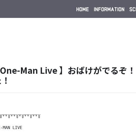
HOME
INFORMATION
SC
eist One-Man Live 】おばけがで
た！
꒦꒷꒷꒦꒷꒷꒦꒷꒦꒷꒷꒦꒷꒷꒦
NE-MAN LIVE