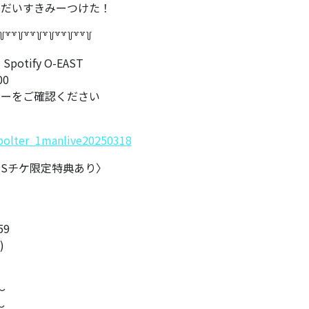
のだいすきみーつけた！
꒦꒷꒷꒦꒷꒷꒦꒷꒦꒷꒷꒦꒷꒷꒦
otify O-EAST
00
ヤーをご確認ください
e/polter_1manlive20250318
円〈Sチケ限定特典あり〉
59
)
〜
〜