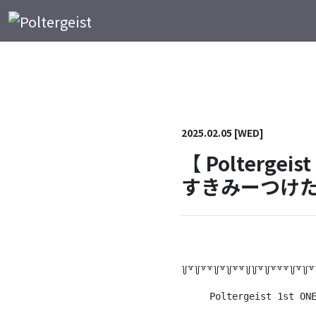
メインナビゲーション
コンテンツへスキップ
2025.02.05 [WED]
【 Polterg
すきみーつけ
꒦꒷꒦꒷꒷꒦꒷꒦꒷꒷꒦꒦꒷꒦꒷꒷꒷꒦꒷꒦꒷
     Poltergeist 1st O